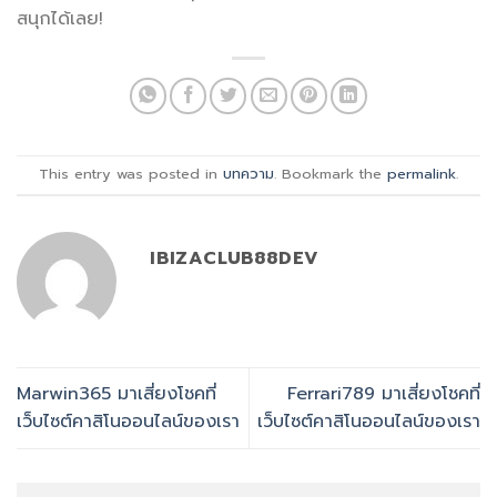
สนุกได้เลย!
This entry was posted in
บทความ
. Bookmark the
permalink
.
IBIZACLUB88DEV
Marwin365 มาเสี่ยงโชคที่
Ferrari789 มาเสี่ยงโชคที่
เว็บไซต์คาสิโนออนไลน์ของเรา
เว็บไซต์คาสิโนออนไลน์ของเรา