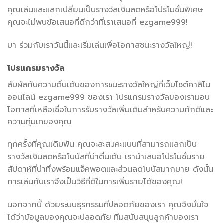
คุณเล่นและแลกเปลี่ยนเป็นรางวัลเงินสดหรือโปรโมชั่นพิเศษ
คุณจะไม่พบข้อเสนอที่ดีกว่าที่เราเสนอที่ ezgame999!
มา ร่วมกับเราวันนี้และเริ่มเล่นเพื่อโอกาสชนะรางวัลใหญ่!
โปรแกรมรางวัล
สัมผัสกับความตื่นเต้นของการชนะรางวัลใหญ่ที่เว็บไซต์คาสิโน
ออนไลน์ ezgame999 ของเรา โปรแกรมรางวัลของเรามอบ
โอกาสที่เหลือเชื่อในการรับรางวัลเพิ่มเติมสำหรับความภักดีและ
ความทุ่มเทของคุณ
ทุกครั้งที่คุณเดิมพัน คุณจะสะสมคะแนนที่สามารถแลกเป็น
รางวัลเงินสดหรือโบนัสที่น่าตื่นเต้น เรานำเสนอโปรโมชั่นราย
สัปดาห์ที่น่าทึ่งพร้อมแจ็คพอตและส่วนลดโบนัสมากมาย ดังนั้น
การเล่นกับเราจึงเป็นวิธีที่ดีในการเพิ่มรายได้ของคุณ!
นอกจากนี้ ด้วยระบบธุรกรรมที่ปลอดภัยของเรา คุณจึงมั่นใจ
ได้ว่าข้อมูลของคุณจะปลอดภัย ทีมสนับสนุนลูกค้าของเรา